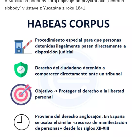
V Mexiku sa podobný zdroj objavuje po prvýkrát ako „ochrana
slobody“ v ústave z Yucatána z roku 1841.