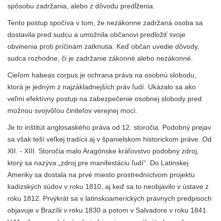
spôsobu zadržania, alebo z dôvodu predĺženia.
Tento postup spočíva v tom, že nezákonne zadržaná osoba sa
dostavila pred sudcu a umožnila občanovi predložiť svoje
obvinenia proti príčinám zatknutia. Keď občan uvedie dôvody,
sudca rozhodne, či je zadržanie zákonné alebo nezákonné.
Cieľom habeas corpus je ochrana práva na osobnú slobodu,
ktorá je jedným z najzákladnejších práv ľudí. Ukázalo sa ako
veľmi efektívny postup na zabezpečenie osobnej slobody pred
možnou svojvôľou činiteľov verejnej moci.
Je to inštitút anglosaského práva od 12. storočia. Podobný prejav
sa však teší veľkej tradícii aj v španielskom historickom práve. Od
XII. - XIII. Storočia malo Aragónske kráľovstvo podobný zdroj,
ktorý sa nazýva „zdroj pre manifestáciu ľudí“. Do Latinskej
Ameriky sa dostala na prvé miesto prostredníctvom projektu
kadizských súdov v roku 1810, aj keď sa to neobjavilo v ústave z
roku 1812. Prvýkrát sa v latinskoamerických právnych predpisoch
objavuje v Brazílii v roku 1830 a potom v Salvadore v roku 1841.