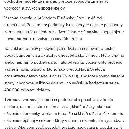
obchodné modely zastarané, pretože spôsobia zmeny vo
vzorcoch a zvykoch spotrebiteľov.
V tomto zmysle je príkladom Európskej únie - z dôvodu
skutočnosti, že je to hospodársky blok, ktorý je najviac postihnutý
zdravotnou krízou - jeden z odvetví, ktoré sú najviac znepokojené
novou normou. odvetvie cestovného ruchu.
Na základe údajov poskytnutých odvetvím cestovného ruchu
počas pandémie sa akákoľvek hospodárska činnosť, ktorá priamo
alebo nepriamo podliehala tomuto odvetviu, počas tohto procesu
vážne znížila. Situácia, ktorá, ako predpokladá Svetová
organizácia cestovného ruchu (UNWTO), spôsobí v tomto sektore
straty v hodnote miliónov dolárov, čo vyčísľuje hodnotu strát na
400 000 miliónov dolárov.
Tvárou v tvár novej situácii si podnikatelia pôsobiaci v tomto
sektore, ako aj tí, ktorí s ním súvisia, kladú otázky, aké bude
oživenie ekonomiky, a okrem toho, že si kladú otázku, či k tomuto
oživeniu dôjde aj v sektore, ktorý v danom okamihu im vychádza v
ústrety. Ako som však povedal, pretože neexistujú precedensy, je