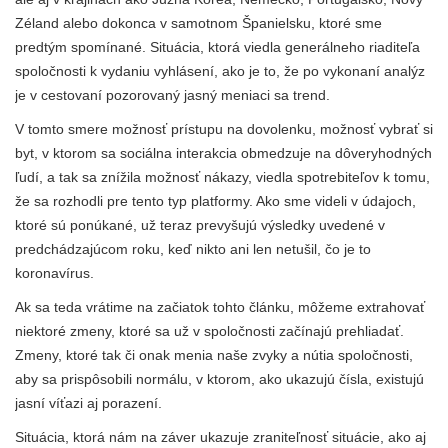
Zéland alebo dokonca v samotnom Španielsku, ktoré sme
predtým spomínané. Situácia, ktorá viedla generálneho riaditeľa
spoločnosti k vydaniu vyhlásení, ako je to, že po vykonaní analýz
je v cestovaní pozorovaný jasný meniaci sa trend.
V tomto smere možnosť prístupu na dovolenku, možnosť vybrať si
byt, v ktorom sa sociálna interakcia obmedzuje na dôveryhodných
ľudí, a tak sa znížila možnosť nákazy, viedla spotrebiteľov k tomu,
že sa rozhodli pre tento typ platformy. Ako sme videli v údajoch,
ktoré sú ponúkané, už teraz prevyšujú výsledky uvedené v
predchádzajúcom roku, keď nikto ani len netušil, čo je to
koronavírus.
Ak sa teda vrátime na začiatok tohto článku, môžeme extrahovať
niektoré zmeny, ktoré sa už v spoločnosti začínajú prehliadať.
Zmeny, ktoré tak či onak menia naše zvyky a nútia spoločnosti,
aby sa prispôsobili normálu, v ktorom, ako ukazujú čísla, existujú
jasní víťazi aj porazení.
Situácia, ktorá nám na záver ukazuje zraniteľnosť situácie, ako aj