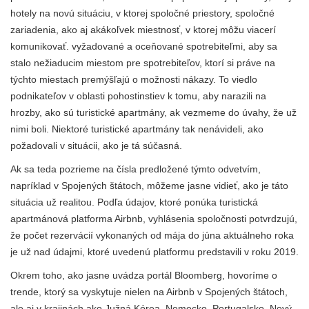
hotely na novú situáciu, v ktorej spoločné priestory, spoločné
zariadenia, ako aj akákoľvek miestnosť, v ktorej môžu viacerí
komunikovať. vyžadované a oceňované spotrebiteľmi, aby sa
stalo nežiaducim miestom pre spotrebiteľov, ktorí si práve na
týchto miestach premýšľajú o možnosti nákazy. To viedlo
podnikateľov v oblasti pohostinstiev k tomu, aby narazili na
hrozby, ako sú turistické apartmány, ak vezmeme do úvahy, že už
nimi boli. Niektoré turistické apartmány tak nenávideli, ako
požadovali v situácii, ako je tá súčasná.
Ak sa teda pozrieme na čísla predložené týmto odvetvím,
napríklad v Spojených štátoch, môžeme jasne vidieť, ako je táto
situácia už realitou. Podľa údajov, ktoré ponúka turistická
apartmánová platforma Airbnb, vyhlásenia spoločnosti potvrdzujú,
že počet rezervácií vykonaných od mája do júna aktuálneho roka
je už nad údajmi, ktoré uvedenú platformu predstavili v roku 2019.
Okrem toho, ako jasne uvádza portál Bloomberg, hovoríme o
trende, ktorý sa vyskytuje nielen na Airbnb v Spojených štátoch,
ale aj v krajinách ako Južná Kórea, Nemecko, Portugalsko, Nový