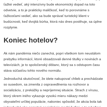
ťažké vedieť, aký intenzívny bude ekonomický dopad na toto
odvetvie, a to je prakticky maličkosť, keď to porovnáme s
ťažkosťami vedieť, ako sa bude správať turistický klient v
budúcnosti, keď dvojitá búrka, ktorá nás dnes postihuje, sa úplne
rozplynie.
Koniec hotelov?
Ak nám pandémia niečo zanechá, popri všetkom tom neustálom
prebytku informácií, ktoré obsadzovali denné titulky v novinách a
televíziách, je to spoločenský dištanc, ktorý sa s odstupom času
stáva súčasťou tohto nového normálu.
Jednoduchá skutočnosť, že idete nakupovať chlieb a prechádzate
so susedom, sa zmenila z ospravedlnenia na rozhovor a
socializáciu, z prekážky a nepríjemnej situácie. Strach z vírusu,
ktorý okrem iného vykazuje vysokú mieru nákazy medzi
obyvateľmi určitej populácie, nakoniec spôsobil, že akcia bola tak