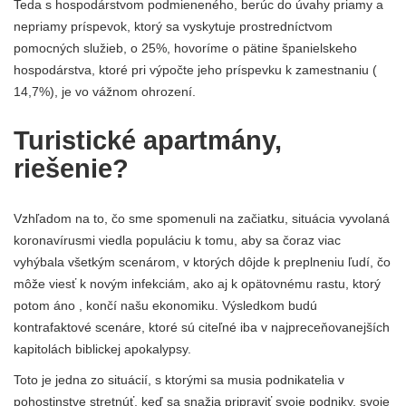
Teda s hospodárstvom podmieneného, ​​berúc do úvahy priamy a
nepriamy príspevok, ktorý sa vyskytuje prostredníctvom
pomocných služieb, o 25%, hovoríme o pätine španielskeho
hospodárstva, ktoré pri výpočte jeho príspevku k zamestnaniu (
14,7%), je vo vážnom ohrození.
Turistické apartmány,
riešenie?
Vzhľadom na to, čo sme spomenuli na začiatku, situácia vyvolaná
koronavírusmi viedla populáciu k tomu, aby sa čoraz viac
vyhýbala všetkým scenárom, v ktorých dôjde k preplneniu ľudí, čo
môže viesť k novým infekciám, ako aj k opätovnému rastu, ktorý
potom áno , končí našu ekonomiku. Výsledkom budú
kontrafaktové scenáre, ktoré sú citeľné iba v najpreceňovanejších
kapitolách biblickej apokalypsy.
Toto je jedna zo situácií, s ktorými sa musia podnikatelia v
pohostinstve stretnúť, keď sa snažia pripraviť svoje podniky, svoje