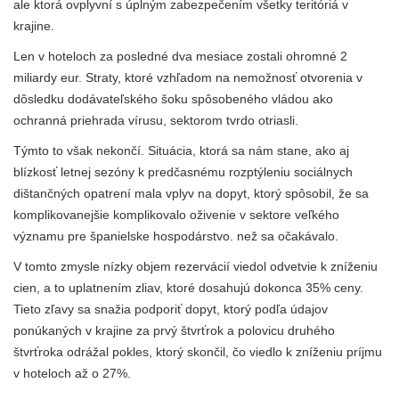
ale ktorá ovplyvní s úplným zabezpečením všetky teritóriá v
krajine.
Len v hoteloch za posledné dva mesiace zostali ohromné ​​2
miliardy eur. Straty, ktoré vzhľadom na nemožnosť otvorenia v
dôsledku dodávateľského šoku spôsobeného vládou ako
ochranná priehrada vírusu, sektorom tvrdo otriasli.
Týmto to však nekončí. Situácia, ktorá sa nám stane, ako aj
blízkosť letnej sezóny k predčasnému rozptýleniu sociálnych
dištančných opatrení mala vplyv na dopyt, ktorý spôsobil, že sa
komplikovanejšie komplikovalo oživenie v sektore veľkého
významu pre španielske hospodárstvo. než sa očakávalo.
V tomto zmysle nízky objem rezervácií viedol odvetvie k zníženiu
cien, a to uplatnením zliav, ktoré dosahujú dokonca 35% ceny.
Tieto zľavy sa snažia podporiť dopyt, ktorý podľa údajov
ponúkaných v krajine za prvý štvrťrok a polovicu druhého
štvrťroka odrážal pokles, ktorý skončil, čo viedlo k zníženiu príjmu
v hoteloch až o 27%.