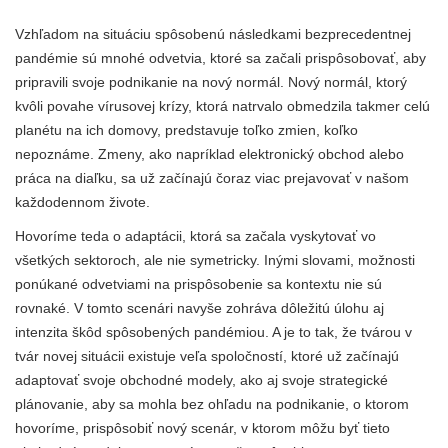
Vzhľadom na situáciu spôsobenú následkami bezprecedentnej
pandémie sú mnohé odvetvia, ktoré sa začali prispôsobovať, aby
pripravili svoje podnikanie na nový normál. Nový normál, ktorý
kvôli povahe vírusovej krízy, ktorá natrvalo obmedzila takmer celú
planétu na ich domovy, predstavuje toľko zmien, koľko
nepoznáme. Zmeny, ako napríklad elektronický obchod alebo
práca na diaľku, sa už začínajú čoraz viac prejavovať v našom
každodennom živote.
Hovoríme teda o adaptácii, ktorá sa začala vyskytovať vo
všetkých sektoroch, ale nie symetricky. Inými slovami, možnosti
ponúkané odvetviami na prispôsobenie sa kontextu nie sú
rovnaké. V tomto scenári navyše zohráva dôležitú úlohu aj
intenzita škôd spôsobených pandémiou. A je to tak, že tvárou v
tvár novej situácii existuje veľa spoločností, ktoré už začínajú
adaptovať svoje obchodné modely, ako aj svoje strategické
plánovanie, aby sa mohla bez ohľadu na podnikanie, o ktorom
hovoríme, prispôsobiť nový scenár, v ktorom môžu byť tieto