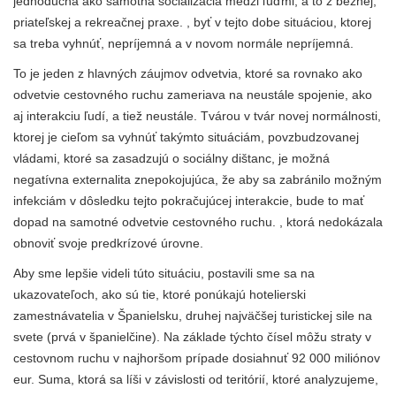
jednoduchá ako samotná socializácia medzi ľuďmi, a to z bežnej,
priateľskej a rekreačnej praxe. , byť v tejto dobe situáciou, ktorej
sa treba vyhnúť, nepríjemná a v novom normále nepríjemná.
To je jeden z hlavných záujmov odvetvia, ktoré sa rovnako ako
odvetvie cestovného ruchu zameriava na neustále spojenie, ako
aj interakciu ľudí, a tiež neustále. Tvárou v tvár novej normálnosti,
ktorej je cieľom sa vyhnúť takýmto situáciám, povzbudzovanej
vládami, ktoré sa zasadzujú o sociálny dištanc, je možná
negatívna externalita znepokojujúca, že aby sa zabránilo možným
infekciám v dôsledku tejto pokračujúcej interakcie, bude to mať
dopad na samotné odvetvie cestovného ruchu. , ktorá nedokázala
obnoviť svoje predkrízové ​​úrovne.
Aby sme lepšie videli túto situáciu, postavili sme sa na
ukazovateľoch, ako sú tie, ktoré ponúkajú hotelierski
zamestnávatelia v Španielsku, druhej najväčšej turistickej sile na
svete (prvá v španielčine). Na základe týchto čísel môžu straty v
cestovnom ruchu v najhoršom prípade dosiahnuť 92 000 miliónov
eur. Suma, ktorá sa líši v závislosti od teritórií, ktoré analyzujeme,