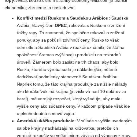
ropy
. Avšak keďže cieľom stránky Economy-Wiki.com je uľahčiť
ekonomiku, zhrnieme to nasledovne:
Konflikt medzi Ruskom a Saudskou Arábiou:
Saudská
Arábia, hlavný člen
OPEC
, rokovala s Ruskom o znížení
ťažby ropy. To znamená, že spoločne rokovali o znížení
ponuky, aby sa pokúsili zdvihnúť ceny. Rusko to však
odmietlo a Saudská Arábia v reakcii oznámila, že štátna
spoločnosť Aramco zvýši svoju produkciu na rekordnú
úroveň. Zámerom bolo zasiať na trh chaos, aby bolo
Rusko, ktorého výroba suda je nákladnejšia, nútené
dodržiavať podmienky stanovené Saudskou Arábiou.
Napriek tomu, že táto krajina produkuje za nižšie náklady
ako ktorákoľvek iná krajina (je zisková nad 10 dolárov za
barel), má verejný rozpočet, ktorý vyžaduje, aby mala
vyššie ceny ako súčasné ceny. V každom prípade však ide
o plnohodnotnú cenovú vojnu.
Americká ukážka produkcie:
V súlade s vyššie uvedeným
sa obe krajiny nachádzajú na križovatke, pretože ich
verejné rozpočty vo veľkej miere závisia od výnosov z ropy.