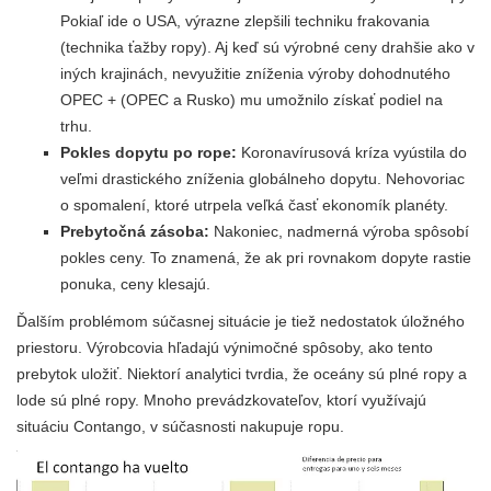
Pokiaľ ide o USA, výrazne zlepšili techniku ​​frakovania
(technika ťažby ropy). Aj keď sú výrobné ceny drahšie ako v
iných krajinách, nevyužitie zníženia výroby dohodnutého
OPEC + (OPEC a Rusko) mu umožnilo získať podiel na
trhu.
Pokles dopytu po rope:
Koronavírusová kríza vyústila do
veľmi drastického zníženia globálneho dopytu. Nehovoriac
o spomalení, ktoré utrpela veľká časť ekonomík planéty.
Prebytočná zásoba:
Nakoniec, nadmerná výroba spôsobí
pokles ceny. To znamená, že ak pri rovnakom dopyte rastie
ponuka, ceny klesajú.
Ďalším problémom súčasnej situácie je tiež nedostatok úložného
priestoru. Výrobcovia hľadajú výnimočné spôsoby, ako tento
prebytok uložiť. Niektorí analytici tvrdia, že oceány sú plné ropy a
lode sú plné ropy. Mnoho prevádzkovateľov, ktorí využívajú
situáciu Contango, v súčasnosti nakupuje ropu.