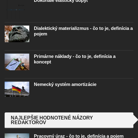
Dokonale elastický dopyt
Dialektický materializmus - čo to je, definícia a
pojem
Primárne náklady - čo to je, definícia a
koncept
Nemecký systém amortizácie
NAJLEPŠIE HODNOTENÉ NÁZORY
REDAKTOROV
Pracovný úraz - čo to je, definícia a pojem