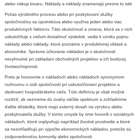
alebo nákup tovaru. Náklady a náklady znamenajú presne to isté.
Počas výrobného procesu alebo pri poskytovaní služby
spoločnosťou sa opotrebúva alebo využíva jeden alebo viac
produktívnych faktorov. Táto skutočnosť a zmena, ktorá sa v nich
uskutočňuje s cieľom dosiahnuť výsledok, vedie k vzniku pojmu
náklady alebo náklady, ktoré poznáme v produktívnej oblasti a
ekonomike. Správne účtovanie nákladov je v skutočnosti
nevyhnutné pri zakladaní obchodných projektov a ich budúcej
životaschopnosti.
Preto je hovorenie o nákladoch alebo nákladoch synonymom
rozhovoru o úsilí spoločností pri uskutočňovaní projektov a
sledovaní hospodárskeho cieľa. Túto definíciu je však možné
rozšíriť, ak vezmeme do úvahy väčšie spektrum a zohľadníme
ďalšie dôsledky, ktoré majú externý dosah na výrobcu alebo
poskytovateľa služby. V tomto zmysle by sme hovorili o sociálnych
nákladoch, ktoré ovplyvňujú napríklad životné prostredie a ktoré
sa nezohľadňujú pri výpočte ekonomických nákladov, pretože sú
zodpovednosťou komunity alebo spoločnosti.