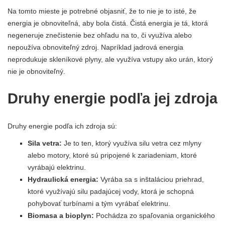
Na tomto mieste je potrebné objasniť, že to nie je to isté, že
energia je obnoviteľná, aby bola čistá. Čistá energia je tá, ktorá
negeneruje znečistenie bez ohľadu na to, či využíva alebo
nepoužíva obnoviteľný zdroj. Napríklad jadrová energia
neprodukuje skleníkové plyny, ale využíva vstupy ako urán, ktorý
nie je obnoviteľný.
Druhy energie podľa jej zdroja
Druhy energie podľa ich zdroja sú:
Sila vetra:
Je to ten, ktorý využíva silu vetra cez mlyny
alebo motory, ktoré sú pripojené k zariadeniam, ktoré
vyrábajú elektrinu.
Hydraulická energia:
Vyrába sa s inštaláciou priehrad,
ktoré využívajú silu padajúcej vody, ktorá je schopná
pohybovať turbínami a tým vyrábať elektrinu.
Biomasa a bioplyn:
Pochádza zo spaľovania organického