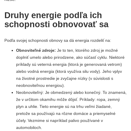
Druhy energie podľa ich
schopnosti obnovovať sa
Podľa svojej schopnosti obnovy sa dá energia rozdeliť na:
Obnoviteľné zdroje:
Je to ten, ktorého zdroj je možné
doplniť umelo alebo prirodzene, ako súčasť cyklu. Niektoré
príklady sú veterná energia (ktorá je generovaná vetrom)
alebo vodná energia (ktorá využíva silu vody). Jeho vplyv
na životné prostredie je zvyčajne nízky (v súvislosti s
neobnoviteľnou energiou).
Neobnoviteľný: Je obmedzený alebo konečný. To znamená,
že v určitom okamihu môže dôjsť. Príklady: ropa, zemný
plyn a uhlie. Tieto energie sú na trhu veľmi žiadané,
pretože sa používajú na rôzne domáce a priemyselné
účely. Vezmime si napríklad palivo používané v
automobiloch.