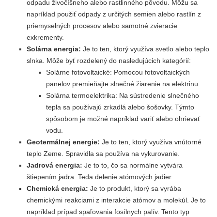
odpadu živočíšneho alebo rastlinného pôvodu. Môžu sa
napríklad použiť odpady z určitých semien alebo rastlín z
priemyselných procesov alebo samotné zvieracie
exkrementy.
Solárna energia:
Je to ten, ktorý využíva svetlo alebo teplo
slnka. Môže byť rozdelený do nasledujúcich kategórií:
Solárne fotovoltaické: Pomocou fotovoltaických
panelov premieňajte slnečné žiarenie na elektrinu.
Solárna termoelektrika: Na sústredenie slnečného
tepla sa používajú zrkadlá alebo šošovky. Týmto
spôsobom je možné napríklad variť alebo ohrievať
vodu.
Geotermálnej energie:
Je to ten, ktorý využíva vnútorné
teplo Zeme. Spravidla sa používa na vykurovanie.
Jadrová energia:
Je to to, čo sa normálne vytvára
štiepením jadra. Teda delenie atómových jadier.
Chemická energia:
Je to produkt, ktorý sa vyrába
chemickými reakciami z interakcie atómov a molekúl. Je to
napríklad prípad spaľovania fosílnych palív. Tento typ