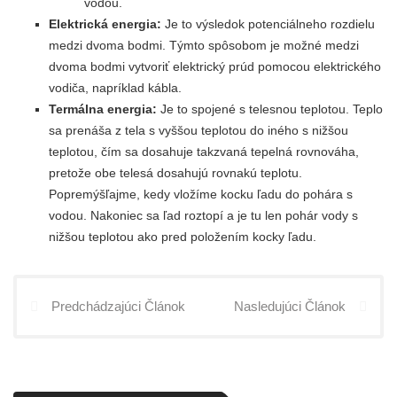
vodou.
Elektrická energia:
Je to výsledok potenciálneho rozdielu
medzi dvoma bodmi. Týmto spôsobom je možné medzi
dvoma bodmi vytvoriť elektrický prúd pomocou elektrického
vodiča, napríklad kábla.
Termálna energia:
Je to spojené s telesnou teplotou. Teplo
sa prenáša z tela s vyššou teplotou do iného s nižšou
teplotou, čím sa dosahuje takzvaná tepelná rovnováha,
pretože obe telesá dosahujú rovnakú teplotu.
Popremýšľajme, kedy vložíme kocku ľadu do pohára s
vodou. Nakoniec sa ľad roztopí a je tu len pohár vody s
nižšou teplotou ako pred položením kocky ľadu.
Predchádzajúci Článok
Nasledujúci Článok