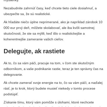
Nezabudnite zahrnúť časy, keď chcete tieto ciele dosiahnuť, a
ubezpečte sa, že sú realistické.
Ak hľadáte niečo úplne neprimerané, ako je napríklad zárobok 10
000 eur prvý deň, môžete skolabovať, ale iba kvôli samotnej
skutočnosti, že ste sa mýlili, keď išlo o realistickejšie a
koherentnejšie zameranie vašich cieľov.
Delegujte, ak rastiete
Ak to, čo sa vám páči, pracuje na tom, v čom ste skutočným
odborníkom, a vaše podnikanie rastie, teraz je ten správny čas na
delegovanie.
Ak chcete zamerať svoje energie na to, čo sa vám páči, a naďalej
rásť, je to krok, ktorý budete musieť niekedy v tomto procese
podstúpiť.
Získanie tímu, ktorý vám pomôže s úlohami, ktoré nechcete