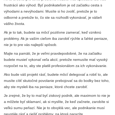
frustrácií ako výhod. Byť podnikateľom je od začiatku cesta s
výhodami a nevýhodami. Musíte si ho zvoliť, pretože je to
odborné a pretože to, čo ste sa rozhodli vykonávať, je vášeň
vášho života.
Ak je to tak, budete sa môcť pozitívne zamerať, keď vzniknú
problémy. Ak je vaším cieľom iba zarobiť rýchle a ľahké peniaze,
nie je to pre vás najlepší spôsob.
Majte na pamäti, že je veľmi pravdepodobné, že na začiatku
budete musieť vykonať veľa akcií, pretože nemusíte mať vysoký
rozpočet na to, aby ste platili profesionálom za ich vykonávanie.
Ako bude váš projekt rásť, budete môcť delegovať a robiť to, ale
musíte cítiť skutočné povolanie prebojovať sa do bodky bez toho,
aby ste mysleli iba na peniaze, ktoré chcete zarobiť.
Je zrejmé, že by to mal byť ziskový podnik, ale maximom to nie je
a môžete byť sklamaní, ak si myslíte, že keď začnete, zarobíte si
veľkú sumu peňazí. Nie je to obvyklá vec, ale podnikanie musí
neustále rásť a riešiť problémy, na ktoré narazíte.