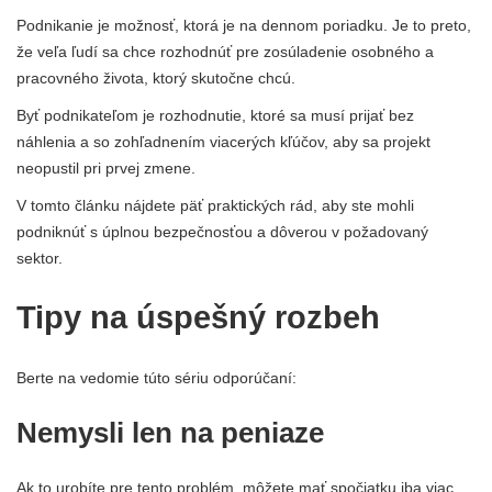
Podnikanie je možnosť, ktorá je na dennom poriadku. Je to preto,
že veľa ľudí sa chce rozhodnúť pre zosúladenie osobného a
pracovného života, ktorý skutočne chcú.
Byť podnikateľom je rozhodnutie, ktoré sa musí prijať bez
náhlenia a so zohľadnením viacerých kľúčov, aby sa projekt
neopustil pri prvej zmene.
V tomto článku nájdete päť praktických rád, aby ste mohli
podniknúť s úplnou bezpečnosťou a dôverou v požadovaný
sektor.
Tipy na úspešný rozbeh
Berte na vedomie túto sériu odporúčaní:
Nemysli len na peniaze
Ak to urobíte pre tento problém, môžete mať spočiatku iba viac