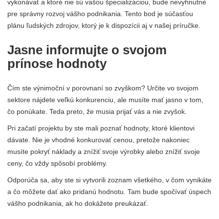
vykonávať a ktoré nie sú vašou špecializáciou, bude nevyhnutné
pre správny rozvoj vášho podnikania. Tento bod je súčasťou
plánu ľudských zdrojov, ktorý je k dispozícii aj v našej príručke.
Jasne informujte o svojom
prínose hodnoty
Čím ste výnimoční v porovnaní so zvyškom? Určite vo svojom
sektore nájdete veľkú konkurenciu, ale musíte mať jasno v tom,
čo ponúkate. Teda preto, že musia prijať vás a nie zvyšok.
Pri začatí projektu by ste mali poznať hodnoty, ktoré klientovi
dávate. Nie je vhodné konkurovať cenou, pretože nakoniec
musíte pokryť náklady a znížiť svoje výrobky alebo znížiť svoje
ceny, čo vždy spôsobí problémy.
Odporúča sa, aby ste si vytvorili zoznam všetkého, v čom vynikáte
a čo môžete dať ako pridanú hodnotu. Tam bude spočívať úspech
vášho podnikania, ak ho dokážete preukázať.