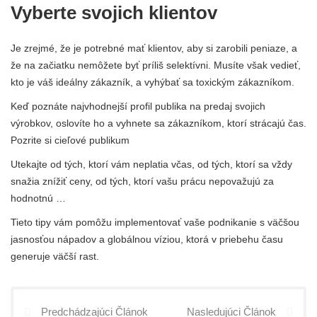
Vyberte svojich klientov
Je zrejmé, že je potrebné mať klientov, aby si zarobili peniaze, a
že na začiatku nemôžete byť príliš selektívni. Musíte však vedieť,
kto je váš ideálny zákazník, a vyhýbať sa toxickým zákazníkom.
Keď poznáte najvhodnejší profil publika na predaj svojich
výrobkov, oslovíte ho a vyhnete sa zákazníkom, ktorí strácajú čas.
Pozrite si cieľové publikum
Utekajte od tých, ktorí vám neplatia včas, od tých, ktorí sa vždy
snažia znížiť ceny, od tých, ktorí vašu prácu nepovažujú za
hodnotnú …
Tieto tipy vám pomôžu implementovať vaše podnikanie s väčšou
jasnosťou nápadov a globálnou víziou, ktorá v priebehu času
generuje väčší rast.
Predchádzajúci Článok
Nasledujúci Článok