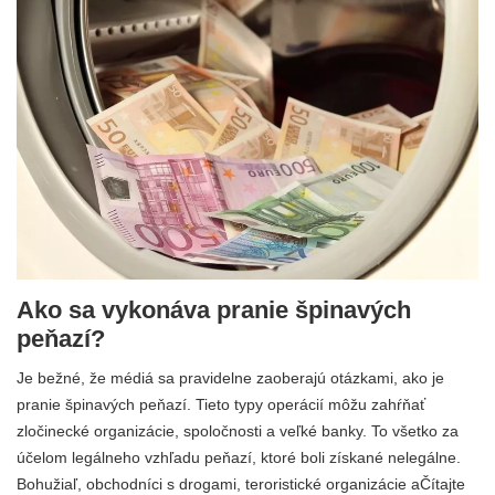
Ako sa vykonáva pranie špinavých
peňazí?
Je bežné, že médiá sa pravidelne zaoberajú otázkami, ako je
pranie špinavých peňazí. Tieto typy operácií môžu zahŕňať
zločinecké organizácie, spoločnosti a veľké banky. To všetko za
účelom legálneho vzhľadu peňazí, ktoré boli získané nelegálne.
Bohužiaľ, obchodníci s drogami, teroristické organizácie aČítajte