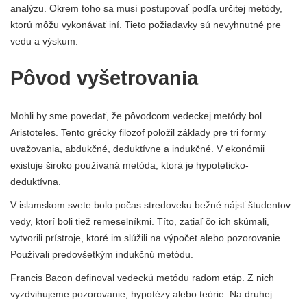
analýzu. Okrem toho sa musí postupovať podľa určitej metódy,
ktorú môžu vykonávať iní. Tieto požiadavky sú nevyhnutné pre
vedu a výskum.
Pôvod vyšetrovania
Mohli by sme povedať, že pôvodcom vedeckej metódy bol
Aristoteles. Tento grécky filozof položil základy pre tri formy
uvažovania, abdukčné, deduktívne a indukčné. V ekonómii
existuje široko používaná metóda, ktorá je hypoteticko-
deduktívna.
V islamskom svete bolo počas stredoveku bežné nájsť študentov
vedy, ktorí boli tiež remeselníkmi. Títo, zatiaľ čo ich skúmali,
vytvorili prístroje, ktoré im slúžili na výpočet alebo pozorovanie.
Používali predovšetkým indukčnú metódu.
Francis Bacon definoval vedeckú metódu radom etáp. Z nich
vyzdvihujeme pozorovanie, hypotézy alebo teórie. Na druhej