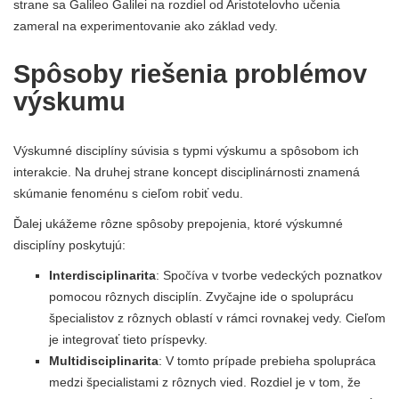
strane sa Galileo Galilei na rozdiel od Aristotelovho učenia
zameral na experimentovanie ako základ vedy.
Spôsoby riešenia problémov
výskumu
Výskumné disciplíny súvisia s typmi výskumu a spôsobom ich
interakcie. Na druhej strane koncept disciplinárnosti znamená
skúmanie fenoménu s cieľom robiť vedu.
Ďalej ukážeme rôzne spôsoby prepojenia, ktoré výskumné
disciplíny poskytujú:
Interdisciplinarita
: Spočíva v tvorbe vedeckých poznatkov
pomocou rôznych disciplín. Zvyčajne ide o spoluprácu
špecialistov z rôznych oblastí v rámci rovnakej vedy. Cieľom
je integrovať tieto príspevky.
Multidisciplinarita
: V tomto prípade prebieha spolupráca
medzi špecialistami z rôznych vied. Rozdiel je v tom, že