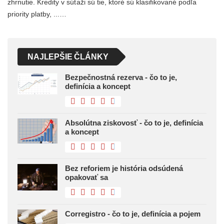
zhrnutie. Kredity v súťaži sú tie, ktoré sú klasifikované podľa
priority platby, ...…
NAJLEPŠIE ČLÁNKY
Bezpečnostná rezerva - čo to je,
definícia a koncept
Absolútna ziskovosť - čo to je, definícia
a koncept
Bez reforiem je história odsúdená
opakovať sa
Corregistro - čo to je, definícia a pojem