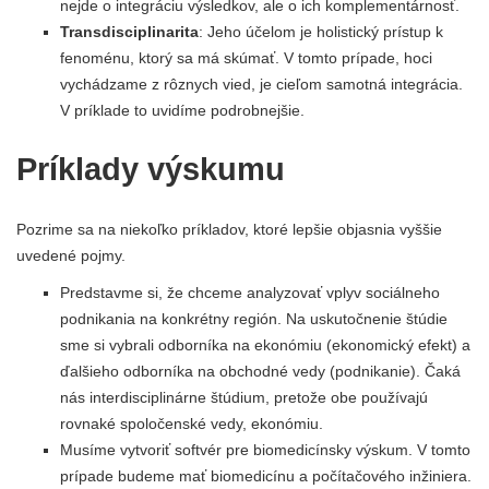
nejde o integráciu výsledkov, ale o ich komplementárnosť.
Transdisciplinarita
: Jeho účelom je holistický prístup k
fenoménu, ktorý sa má skúmať. V tomto prípade, hoci
vychádzame z rôznych vied, je cieľom samotná integrácia.
V príklade to uvidíme podrobnejšie.
Príklady výskumu
Pozrime sa na niekoľko príkladov, ktoré lepšie objasnia vyššie
uvedené pojmy.
Predstavme si, že chceme analyzovať vplyv sociálneho
podnikania na konkrétny región. Na uskutočnenie štúdie
sme si vybrali odborníka na ekonómiu (ekonomický efekt) a
ďalšieho odborníka na obchodné vedy (podnikanie). Čaká
nás interdisciplinárne štúdium, pretože obe používajú
rovnaké spoločenské vedy, ekonómiu.
Musíme vytvoriť softvér pre biomedicínsky výskum. V tomto
prípade budeme mať biomedicínu a počítačového inžiniera.