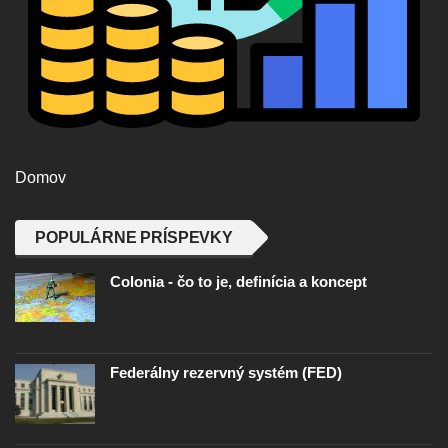
Domov
POPULÁRNE PRÍSPEVKY
Colonia - čo to je, definícia a koncept
Federálny rezervný systém (FED)