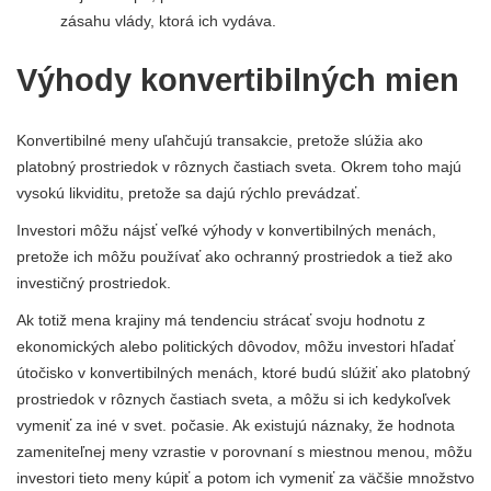
zásahu vlády, ktorá ich vydáva.
Výhody konvertibilných mien
Konvertibilné meny uľahčujú transakcie, pretože slúžia ako
platobný prostriedok v rôznych častiach sveta. Okrem toho majú
vysokú likviditu, pretože sa dajú rýchlo prevádzať.
Investori môžu nájsť veľké výhody v konvertibilných menách,
pretože ich môžu používať ako ochranný prostriedok a tiež ako
investičný prostriedok.
Ak totiž mena krajiny má tendenciu strácať svoju hodnotu z
ekonomických alebo politických dôvodov, môžu investori hľadať
útočisko v konvertibilných menách, ktoré budú slúžiť ako platobný
prostriedok v rôznych častiach sveta, a môžu si ich kedykoľvek
vymeniť za iné v svet. počasie. Ak existujú náznaky, že hodnota
zameniteľnej meny vzrastie v porovnaní s miestnou menou, môžu
investori tieto meny kúpiť a potom ich vymeniť za väčšie množstvo