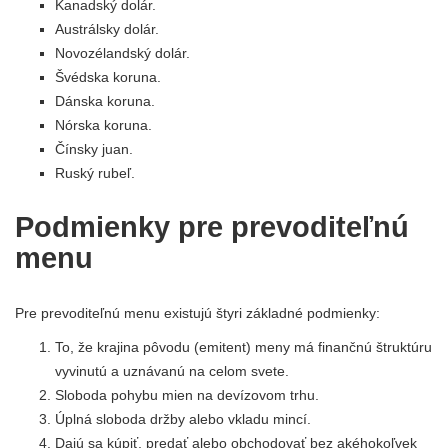
Kanadský dolár.
Austrálsky dolár.
Novozélandský dolár.
Švédska koruna.
Dánska koruna.
Nórska koruna.
Čínsky juan.
Ruský rubeľ.
Podmienky pre prevoditeľnú
menu
Pre prevoditeľnú menu existujú štyri základné podmienky:
To, že krajina pôvodu (emitent) meny má finančnú štruktúru
vyvinutú a uznávanú na celom svete.
Sloboda pohybu mien na devízovom trhu.
Úplná sloboda držby alebo vkladu mincí.
Dajú sa kúpiť, predať alebo obchodovať bez akéhokoľvek