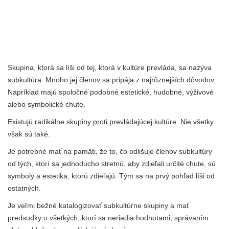
Skupina, ktorá sa líši od tej, ktorá v kultúre prevláda, sa nazýva
subkultúra. Mnoho jej členov sa pripája z najrôznejších dôvodov.
Napríklad majú spoločné podobné estetické, hudobné, výživové
alebo symbolické chute.
Existujú radikálne skupiny proti prevládajúcej kultúre. Nie všetky
však sú také.
Je potrebné mať na pamäti, že to, čo odlišuje členov subkultúry
od tých, ktorí sa jednoducho stretnú, aby zdieľali určité chute, sú
symboly a estetika, ktorú zdieľajú. Tým sa na prvý pohľad líši od
ostatných.
Je veľmi bežné katalogizovať subkultúrne skupiny a mať
predsudky o všetkých, ktorí sa neriadia hodnotami, správaním