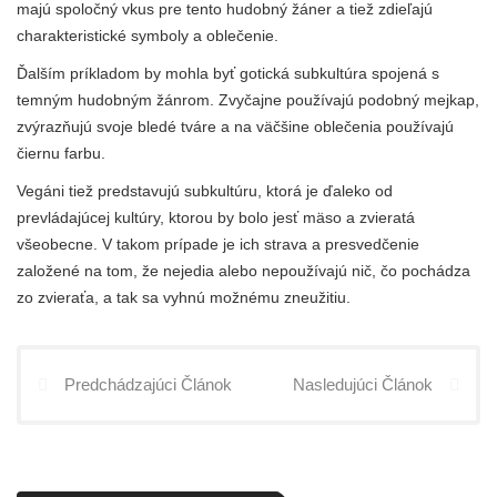
majú spoločný vkus pre tento hudobný žáner a tiež zdieľajú
charakteristické symboly a oblečenie.
Ďalším príkladom by mohla byť gotická subkultúra spojená s
temným hudobným žánrom. Zvyčajne používajú podobný mejkap,
zvýrazňujú svoje bledé tváre a na väčšine oblečenia používajú
čiernu farbu.
Vegáni tiež predstavujú subkultúru, ktorá je ďaleko od
prevládajúcej kultúry, ktorou by bolo jesť mäso a zvieratá
všeobecne. V takom prípade je ich strava a presvedčenie
založené na tom, že nejedia alebo nepoužívajú nič, čo pochádza
zo zvieraťa, a tak sa vyhnú možnému zneužitiu.
Predchádzajúci Článok
Nasledujúci Článok