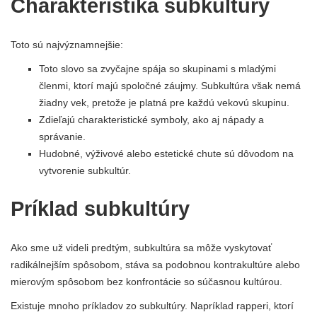
Charakteristika subkultúry
Toto sú najvýznamnejšie:
Toto slovo sa zvyčajne spája so skupinami s mladými
členmi, ktorí majú spoločné záujmy. Subkultúra však nemá
žiadny vek, pretože je platná pre každú vekovú skupinu.
Zdieľajú charakteristické symboly, ako aj nápady a
správanie.
Hudobné, výživové alebo estetické chute sú dôvodom na
vytvorenie subkultúr.
Príklad subkultúry
Ako sme už videli predtým, subkultúra sa môže vyskytovať
radikálnejším spôsobom, stáva sa podobnou kontrakultúre alebo
mierovým spôsobom bez konfrontácie so súčasnou kultúrou.
Existuje mnoho príkladov zo subkultúry. Napríklad rapperi, ktorí