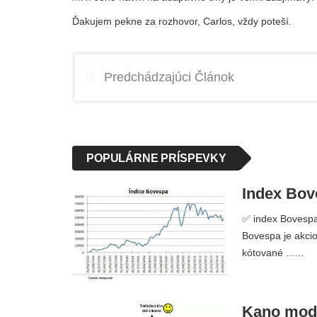
Ďakujem pekne za rozhovor, Carlos, vždy poteší.
Predchádzajúci Článok
POPULÁRNE PRÍSPEVKY
Index Bove
✅ index Bovespa 
Bovespa je akcio
kótované ...…
Kano model