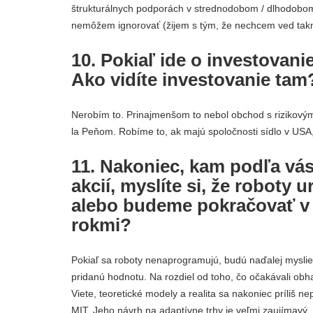
štrukturálnych podporách v strednodobom / dlhodobom 
nemôžem ignorovať (žijem s tým, že nechcem ved takm
10. Pokiaľ ide o investovan
Ako vidíte investovanie tam
Nerobím to. Prinajmenšom to nebol obchod s rizikovým
la Peňom. Robíme to, ak majú spoločnosti sídlo v US
11. Nakoniec, kam podľa vás
akcií, myslíte si, že roboty
alebo budeme pokračovať v 
rokmi?
Pokiaľ sa roboty nenaprogramujú, budú naďalej myslieť 
pridanú hodnotu. Na rozdiel od toho, čo očakávali obhaj
Viete, teoretické modely a realita sa nakoniec príliš 
MIT. Jeho návrh na adaptívne trhy je veľmi zaujímavý.