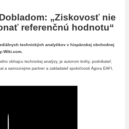
Dobladom: „Ziskovosť nie
ekonať referenčnú hodnotu“
ediálnych technických analytikov v hispánskej obchodnej
y-Wiki.com.
ho obhajcu technickej analýzy, je autorom knihy, podnikateľ,
ial a samozrejme partner a zakladateľ spoločnosti Ágora EAFI,
Play