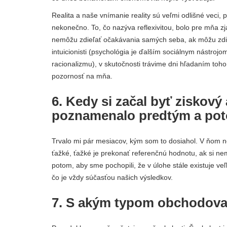
Realita a naše vnímanie reality sú veľmi odlišné veci, p
nekonečno. To, čo nazýva reflexivitou, bolo pre mňa z
nemôžu zdieľať očakávania samých seba, ak môžu zdie
intuicionisti (psychológia je ďalším sociálnym nástroj
racionalizmu), v skutočnosti trávime dni hľadaním toho
pozornosť na mňa.
6. Kedy si začal byť ziskov
poznamenalo predtým a po
Trvalo mi pár mesiacov, kým som to dosiahol. V ňom n
ťažké, ťažké je prekonať referenčnú hodnotu, ak si nem
potom, aby sme pochopili, že v úlohe stále existuje veľ
čo je vždy súčasťou našich výsledkov.
7. S akým typom obchodovan