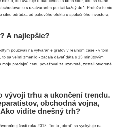
 niekto, kto uvažuje o budúcnosti a koná skôr, ako sa stane
bchodovanie s uzatváraním pozícií každý deň. Pretože to nie
to silne odrádza od pákového efektu u spoločného investora,
? A najlepšie?
edtým používali na vytváranie grafov v reálnom čase - v tom
, to sa veľmi zmenilo - začala dávať dáta s 15 minútovým
 moju predajnú cenu považoval za uzavreté, zostali otvorené
 vývoji trhu a ukončení trendu.
eparatistov, obchodná vojna,
 Ako vidíte dnešný trh?
verečnej časti roku 2018. Tento „obrat“ sa vyskytuje na