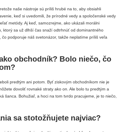
retože naše nástroje sú príliš hrubé na to, aby obsiahli
javenie, keď si uvedomili, že prírodné vedy a spoločenské vedy
ľať metódy. Aj keď, samozrejme, ako ukázali morálni
om, ktorý sa už dlhší čas snaží odtrhnúť od dominantného
, čo podporuje náš svetonázor, takže neplatíme príliš veľa
ý ako obchodník? Bolo niečo, čo
tom?
eboli predtým ani potom. Byť ziskovým obchodníkom nie je
ôžete dovoliť rovnaké straty ako on. Ale bolo tu predtým a
ká šanca. Bohužiaľ, a hoci na tom tvrdo pracujeme, je to niečo,
ia sa stotožňujete najviac?