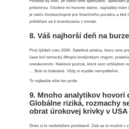
Povedal by som, že všetci sme špekulanti. Špekulant je
prítomnou. Osobne mi hovorte starec, najradšej mám o
je niečo životaschopné pre finančného poradcu a tiež 
prikláňam sa k investovaniu v trende.
8. Váš najhorší deň na burze
Prvý týždeň roku 2000. Satelitná anténa, ktorú sme pr
čase bol nemecký dlhopis londýnskym ringom, priateľu
oneskorením. Niektoré pozície, ktoré som vzhľadom na
… Bolo to bolestivé. Vždy si myslite nemysliteľné.
To najlepšie ešte len príde.
9. Mnoho analytikov hovorí o
Globálne riziká, rozmachy s
obrat úrokovej krivky v USA
Dnes si to nedokážem predstaviť. Zdá sa to možné v zá