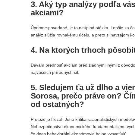
3. Aký typ analýzy podľa vás
akciami?
Úprimne povedané, je to neúplná otázka. Lepšie za čo
analýz slúžia rovnakému účelu, a preto si navzájom ko
4. Na ktorých trhoch pôsobít
Dávam prednosť akciám pred žiadnymi inými z dôvodov
najväčších prírodných síl.
5. Sledujem ťa už dlho a vie
Sorosa, prečo práve on? Čím 
od ostatných?
Pretože je filozof. Jeho kritika racionalistických model
Nebezpečenstvo ekonomického fundamentalizmu vycítil
čo dnes behaviorálni ekonómovia hojne vysvetľujú.