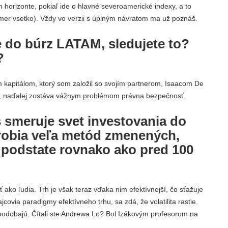
horizonte, pokiaľ ide o hlavné severoamerické indexy, a to
er vsetko). Vždy vo verzii s úplným návratom ma už poznáš.
ie do búrz LATAM, sledujete to?
?
 kapitálom, ktorý som založil so svojím partnerom, Isaacom De
A, naďalej zostáva vážnym problémom právna bezpečnosť.
 smeruje svet investovania do
 urobia veľa metód zmenených,
podstate rovnako ako pred 100
ako ľudia. Trh je však teraz vďaka nim efektívnejší, čo sťažuje
covia paradigmy efektívneho trhu, sa zdá, že volatilita rastie.
nepodobajú. Čítali ste Andrewa Lo? Bol Izákovým profesorom na