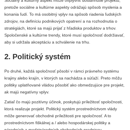
Sociálny a kultúrny aspekt môže ovplyvniť dosiahnutie projektu,
pretože sociálne a kultúrne aspekty odrážajú spôsob myslenia a
konania ľudí. To má osobitný vplyv na spôsob riadenia ľudských
zdrojov, na definíciu podnikových opatrení a na rozhodnutia o
stratégiách, ktoré sa majú prijať z hľadiska produktov a trhov.
Spoločenské a kultúrne trendy, ktoré musí spoločnosť dodržiavať,
aby si udržala akceptáciu a schválenie na trhu.
2. Politický systém
Po druhé, každá spoločnosť pôsobí v rámci právneho systému
krajiny alebo krajín, v ktorých sa nachádza a súťaží. Preto môžu
politiky uplatňované vládou pôsobiť ako obmedzujúce pre projekt,
ak majú negatívny vplyv.
Zatiaľ čo majú pozitívny účinok, poskytujú príležitosť spoločnosti,
ktorá realizuje projekt. Politický systém prostredníctvom vlády
môže generovať obchodné príležitosti pre spoločnosť. A to
prostredníctvom fiškálnej a / alebo hospodárskej politiky a
národných a medzinárodných obchodných predpisov.