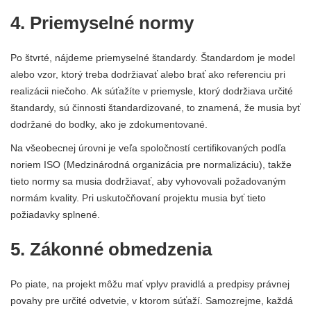
4. Priemyselné normy
Po štvrté, nájdeme priemyselné štandardy. Štandardom je model
alebo vzor, ​​ktorý treba dodržiavať alebo brať ako referenciu pri
realizácii niečoho. Ak súťažíte v priemysle, ktorý dodržiava určité
štandardy, sú činnosti štandardizované, to znamená, že musia byť
dodržané do bodky, ako je zdokumentované.
Na všeobecnej úrovni je veľa spoločností certifikovaných podľa
noriem ISO (Medzinárodná organizácia pre normalizáciu), takže
tieto normy sa musia dodržiavať, aby vyhovovali požadovaným
normám kvality. Pri uskutočňovaní projektu musia byť tieto
požiadavky splnené.
5. Zákonné obmedzenia
Po piate, na projekt môžu mať vplyv pravidlá a predpisy právnej
povahy pre určité odvetvie, v ktorom súťaží. Samozrejme, každá